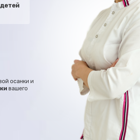
 детей
вой осанки и
нки
вашего