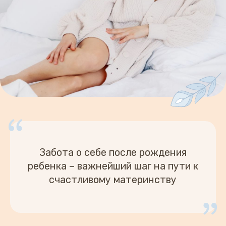
Автор курса
и преподаватель
Любовцева Евгения
Вячеславовна
Врач-остеопат для мам и детей
20+ лет опыта
работы с детьми и взрослыми