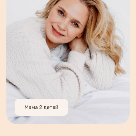
Модуль для мам
для гармоничного
восстановления после
родов с элементами
остеопатии
Будущим мамам
Подготовитесь к послеродовому
периоду и узнаете о частых проблемах
и как с ними справиться
Мамам после
естественных родов