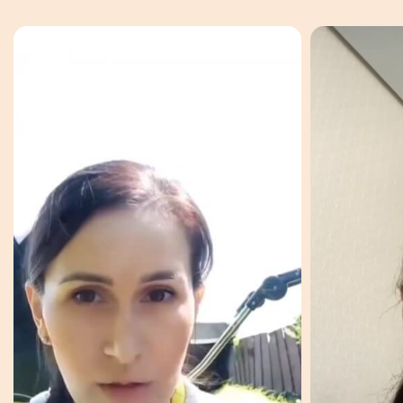
Врач-остеопат для мам и детей
Автор курса
Для кого
Программа модуля
Отзывы
Ответы на вопросы
Вернуться на главную
Связаться с нами:
+ 7 (983) 303-81-83