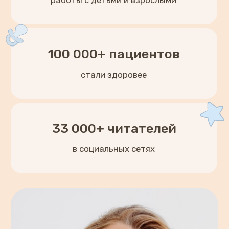
Мама 2 детей
Остеопат детский и взрослый, член
Российской остеопатической ассоциации
(РОсА).
Врач высшей квалификационной категории.
Доктор медицинских наук. Автор более 120
научных статей.
Рефлексотерапевт и реабилитолог.
Главный врач многопрофильной медицинской
клиники MEDKIDS в Чебоксарах.
Отдаю предпочтение немедикаментозным
методам лечения.
Документы об
образовании