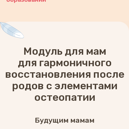
Частые вопросы
От общего восстановления до ухода за
грудью и животом, работа с рубцом и
спайками, лишний вес и либидо
Уникальные методы
Безопасные приемы для эффективного
восстановления: остеопатия,
тейпирование, цубо терапия и другие
До 15 минут в день
Концентрированной пользы с
понятными комментариями эксперта
Умный фитнес
Для самостоятельных занятий дома,